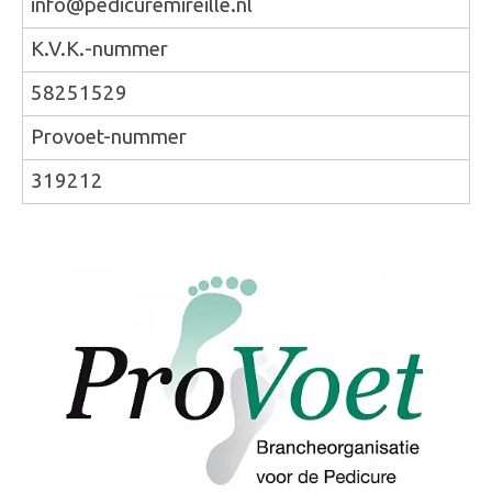
info@pedicuremireille.nl
K.V.K.-nummer
58251529
Provoet-nummer
319212